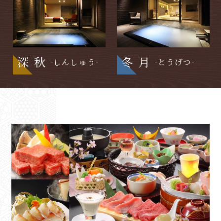
深秋
冬月
-しんしゅう-
-とうげつ-