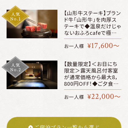
3000円特典＋最大35.5
時間ステイ～
【山形牛ステーキ】ブラン
ド牛「山形牛」を肉厚ス
テーキで◆温泉だけじゃ
ないおふろcafeで極上
のリラックス～公式HP
17,600
¥
～
限定 4400円OFF＋館内
お一人様
利用3000円特典＋最大
35.5時間ステイ～
【数量限定】＜お日にち
限定＞露天風呂付客室
が通常価格から最大8，
800円OFF！◆ご夕食は
山形牛すき焼き～公式
22,000
¥
～
HP限定 4400円OFF＋
お一人様
館内利用3000円特典＋
最大35.5時間ステイ～
ご宿泊プラン一覧から選ぶ