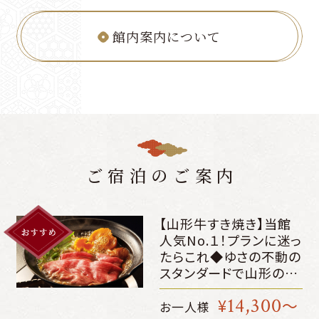
館内案内について
ご宿泊のご案内
【山形牛すき焼き】当館
人気No.１！プランに迷っ
たらこれ◆ゆさの不動の
スタンダードで山形の味
覚を満喫～公式HP限定
14,300
¥
～
4400円OFF＋館内利用
お一人様