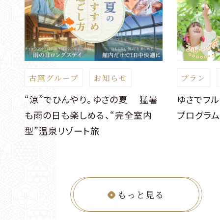
古窯グループ
お知らせ
プラン
ケ
“涼”でひんやり。ゆさの夏 猛暑
ゆさでフル
も雨の日も楽しめる、“完全室内
プログラ
型”温泉リゾート旅
もっと見る