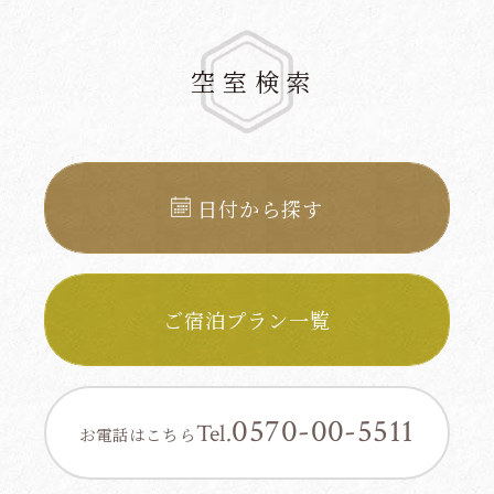
温泉
空室
検索
お料理
お部屋
予約確認・変更・キャンセル
日付から探す
館内案内
観光案内
ご宿泊プラン一覧
交通案内
0570-00-5511
ゆさの楽しみ⽅
Tel.
お電話はこちら