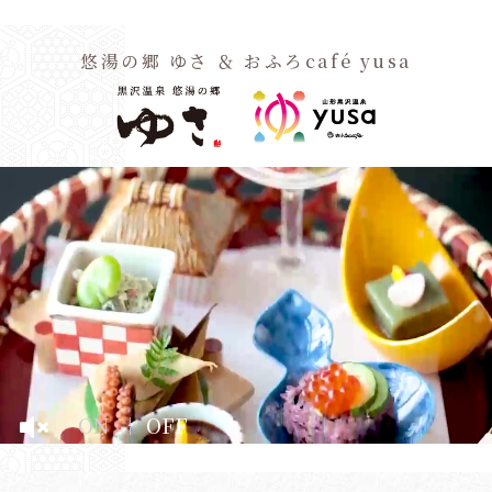
悠湯の郷 ゆさ ＆ おふろcafé yusa
閉じる
閉じる
0570-00-5511
Tel.
空室検索
【お問い合わせ 24時間年中無休 / ご予約 9:00～18:00】
ホーム
宿泊日
ようこそ、ゆさへ
日付未定
ON
OFF
おふろCafé
1部屋あたりの人数
部屋数