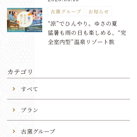
温泉
古窯グループ
お知らせ
お料理
“涼”でひんやり。ゆさの夏
予約確認・変更・キャンセル
猛暑も雨の日も楽しめる、“完
全室内型”温泉リゾート旅
お部屋
館内案内
カテゴリ
観光案内
すべて
交通案内
プラン
ゆさの楽しみ⽅
古窯グループ