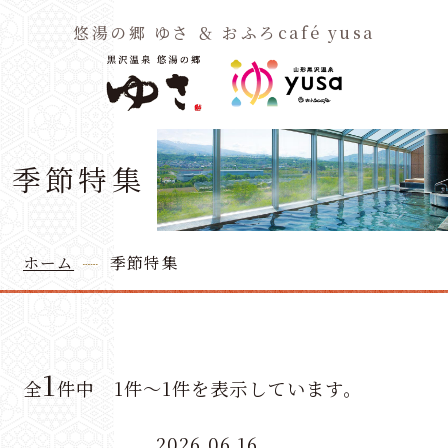
悠湯の郷 ゆさ ＆ おふろcafé yusa
閉じる
閉じる
空室検索
0570-00-5511
季節特集
Tel.
【お問い合わせ 24時間年中無休 / ご予約 9:00～18:00】
宿泊日
ホーム
季節特集
ホーム
日付未定
ようこそ、ゆさへ
1部屋あたりの人数
部屋数
1
全
件中 1件～1件を表示しています。
おふろCafé
2026.06.16