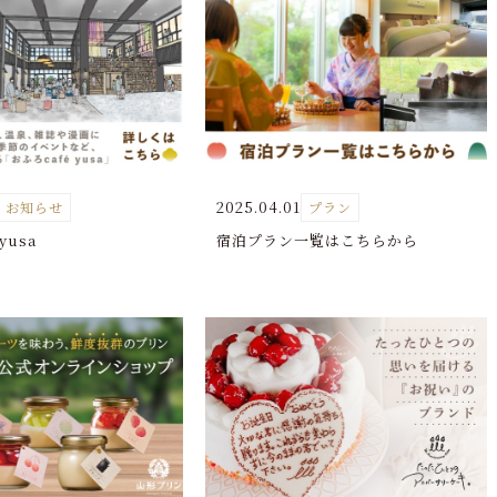
日付未定
お部屋
宿泊約款
00-5511
[ 受付 9:00～18:00 ]
館内案内
パンフレット
観光案内
2025.04.01
お知らせ
プラン
yusa
宿泊プラン一覧はこちらから