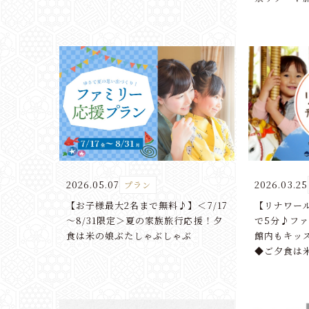
2026.05.07
2026.03.25
プラン
【お子様最大2名まで無料♪】＜7/17
【リナワー
～8/31限定＞夏の家族旅行応援！夕
で5分♪フ
0570-00-5511
食は米の娘ぶたしゃぶしゃぶ
館内もキッ
Tel.
◆ご夕食は
【お問い合わせ 24時間年中無休 / ご予約 9:00～18:00】
宿泊