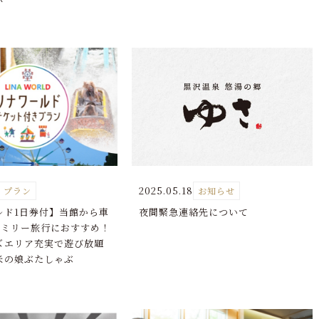
2025.05.18
プラン
お知らせ
ホーム
交通案内
ルド1日券付】当館から車
夜間緊急連絡先について
ようこそ、ゆさへ
ゆさの楽しみ⽅
ァミリー旅行におすすめ！
空室検索
ズエリア充実で遊び放題
おふろCafé
ゆさからのお知らせ
米の娘ぶたしゃぶ
温泉
よくあるご質問・お問い合
日
1部屋あたりの人数
部屋
お料理
プライバシーポリシー