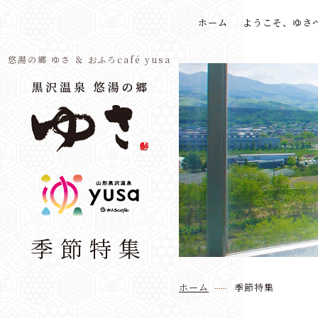
ホーム
ようこそ、ゆさ
悠湯の郷 ゆさ ＆ おふろcafé yusa
季節特集
ホーム
季節特集